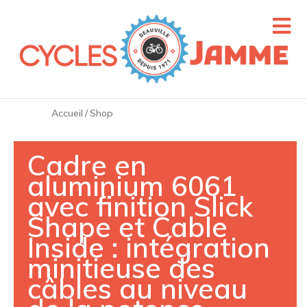
Accueil
/
Shop
Cadre en
aluminium 6061
avec finition Slick
Shape et Cable
Inside : intégration
minitieuse des
câbles au niveau